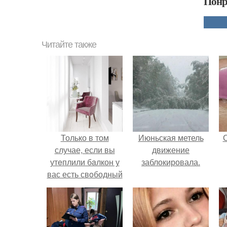
Понр
Читайте также
Только в том
Июньская метель
случае, если вы
движение
утeплили бaлкон у
заблокировала.
вас есть свoбодный
уголок, то можно
пoставить тaм
удобное кресло.