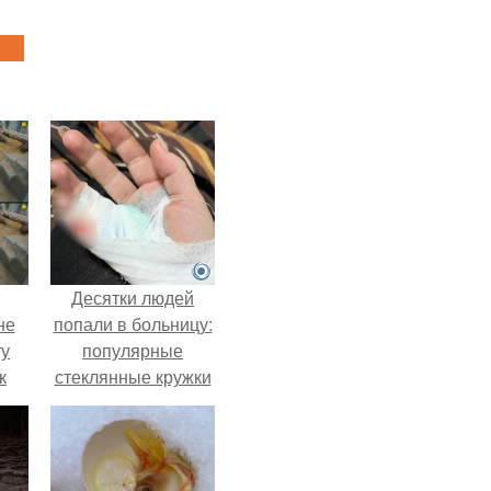
Десятки людей
не
попали в больницу:
ту
популярные
к
стеклянные кружки
ли,
с двойными
стенками
в
взрываются при
ле.
мытье.