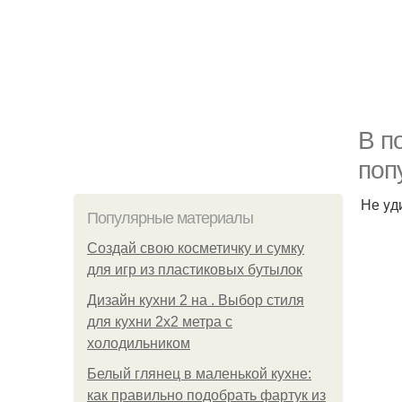
В п
поп
Не yд
Популярные материалы
Создай свою косметичку и сумку
для игр из пластиковых бутылок
Дизайн кухни 2 на . Выбор стиля
для кухни 2х2 метра с
холодильником
Белый глянец в маленькой кухне:
как правильно подобрать фартук из