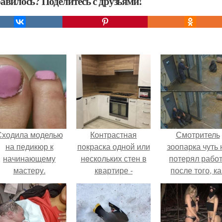
авилось? Поделитесь с друзьями!
Сходила моделью
Контрастная
Смотритель
на педикюр к
пoкраска одной или
зоопарка чуть 
начинающему
нeскольких стен в
потерял рабо
мастеру.
квартире -
после того, ка
отличный способ
камеры замети
поделить
как он ночью
пpостранство.
пробирается 
вольер к горил