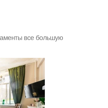
таменты все бoльшую