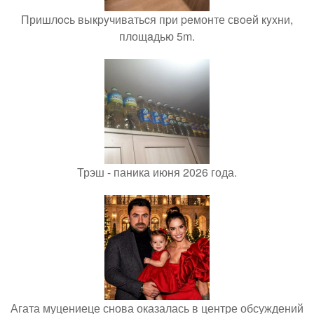
Пришлocь выкpyчиватьcя пpи peмонте свoeй кyxни,
площaдью 5m.
Трэш - паника июня 2026 года.
Агата муцениеце снова оказалась в центре обсуждений