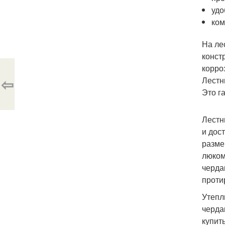
удо
ком
На ле
конст
корро
⇦
Лестн
Это г
Лестн
и дос
разме
люком
черда
проти
Утепл
черда
купит