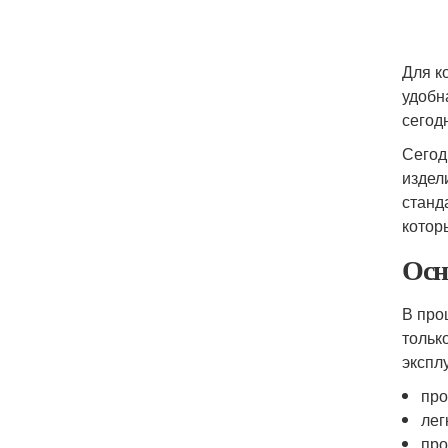
Для к
удобн
сегод
Сегод
издел
станд
котор
Осн
В про
тольк
экспл
про
лег
про