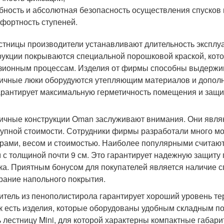
бность и абсолютная безопасность осуществления спусков
фортность ступеней.
стницы производители устанавливают длительность эксплу
рукции покрываются специальной порошковой краской, кот
зионным процессам. Изделия от фирмы способны выдержива
ичные люки оборудуются утепляющим материалов и дополни
арантирует максимальную герметичность помещения и защи
ичные конструкции Oman заслуживают внимания. Они явля
тупной стоимости. Сотрудники фирмы разработали много м
рами, весом и стоимостью. Наиболее популярными считаютс
 с толщиной почти 9 см. Это гарантирует надежную защиту
ка. Приятным бонусом для покупателей является наличие 
рание напольного покрытия.
итель из пенополистирола гарантирует хороший уровень т
к есть изделия, которые оборудованы удобным складным п
ь лестницу Mini, для которой характерны компактные габари