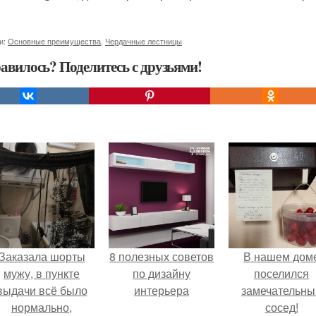
и:
Основные преимущества
,
Чердачные лестницы
авилось? Поделитесь с друзьями!
Заказала шорты
8 полезных советов
В нашем дом
мужу, в пункте
по дизайну
поселился
выдачи всё было
интерьера
замечательны
нормально,
сосед!