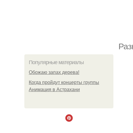
Раз
Популярные материалы
Обожaю зaпах деpева!
Когда пройдут концерты группы
Анимация в Астрахани