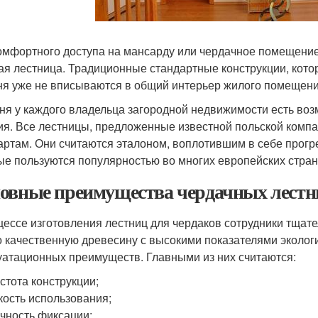
омфортного доступа на мансарду или чердачное помещение
ая лестница. Традиционные стандартные конструкции, кото
ня уже не вписываются в общий интерьер жилого помещени
ня у каждого владельца загородной недвижимости есть во
ия. Все лестницы, предложенные известной польской комп
артам. Они считаются эталоном, воплотившим в себе прог
ые пользуются популярностью во многих европейских стран
овные преимущества чердачных лестн
цессе изготовления лестниц для чердаков сотрудники тщат
о качественную древесину с высокими показателями эколог
уатационных преимуществ. Главными из них считаются:
стота конструкции;
кость использования;
чность фиксации;