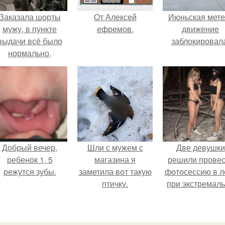
Заказала шорты
Oт Алексeй
Июньская мете
мужу, в пункте
ефрeмов.
движение
выдачи всё было
заблокировал
нормально,
примерил все
орошо, ничего не
редвещало беды.
Добрый вечер,
Шли с мужем с
Две девушки
ребенок 1, 5
магазина я
решили провес
режутся зубы.
заметила вот такую
фотосессию в л
птичку.
при экстремал
низких
температурах
достигавших - 