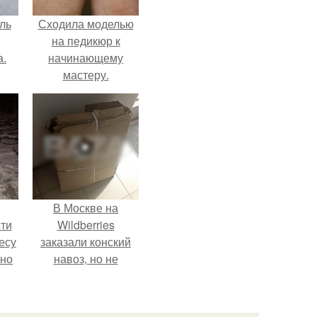
ль
Сходила моделью
на педикюр к
а.
начинающему
мастеру.
В Москве на
ти
Wildberries
есу
заказали конский
ьно
навоз, но не
забирают его с
,
пункта выдачи.
35