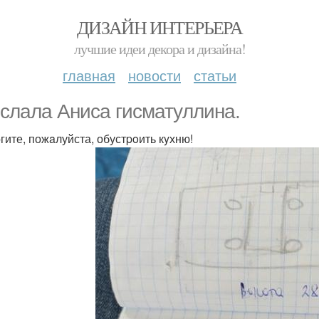
ДИЗАЙН ИНТЕРЬЕРА
лучшие идеи декора и дизайна!
главная
новости
статьи
слaла Аниcа гисматyллина.
гите, пожaлуйста, обустpoить кyхню!