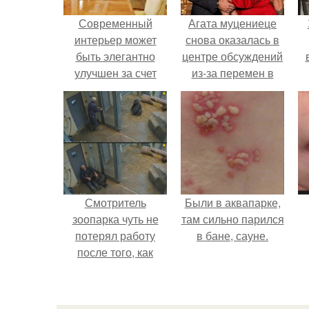
Современный
Агата муцениеце
интерьер может
снова оказалась в
быть элегантно
центре обсуждений
улучшен за счет
из-за перемен в
добавления
личной жизни.
классической арки
х
п
Смотритель
Были в аквапарке,
зоопарка чуть не
там сильно парился
потерял работу
в бане, сауне.
после того, как
камеры заметили,
как он ночью
пробирается в