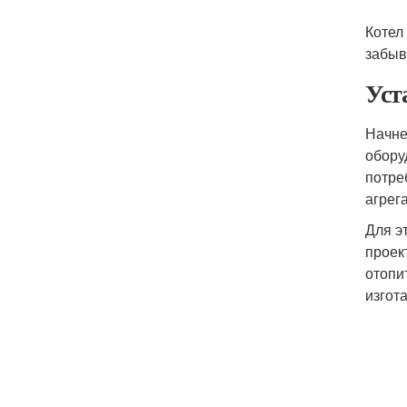
Котел
забыв
Уст
Начне
обору
потре
агрег
Для э
проек
отопи
изгот