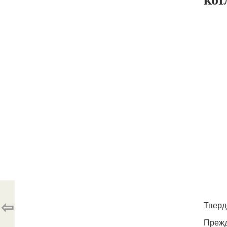
⇦
Тверд
Прежд