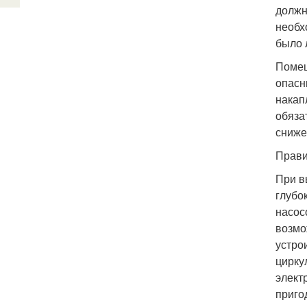
должн
необх
было 
Помещ
опасн
накап
обяза
сниже
Прави
При в
глубо
насос
возмо
устро
цирку
элект
приго