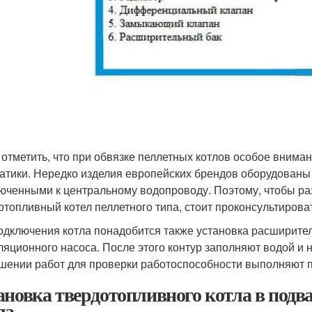
 отметить, что при обвязке пеллетных котлов особое внима
атики. Нередко изделия европейских брендов оборудован
юченными к центральному водопроводу. Поэтому, чтобы раз
отопливный котел пеллетного типа, стоит проконсультиров
одключения котла понадобится также установка расширител
ляционного насоса. После этого контур заполняют водой и н
шении работ для проверки работоспособности выполняют п
ановка твердотопливного котла в подва
ла