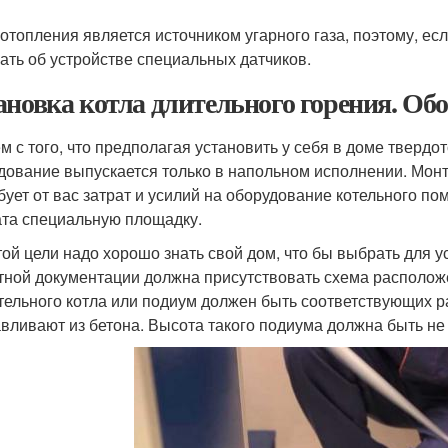
 отопления является источником угарного газа, поэтому, ес
ать об устройстве специальных датчиков.
ановка котла длительного горения. Об
м с того, что предполагая установить у себя в доме твердо
дование выпускается только в напольном исполнении. Мон
бует от вас затрат и усилий на оборудование котельного п
ата специальную площадку.
той цели надо хорошо знать свой дом, что бы выбрать для 
тной документации должна присутствовать схема располож
тельного котла или подиум должен быть соответствующих р
авливают из бетона. Высота такого подиума должна быть не