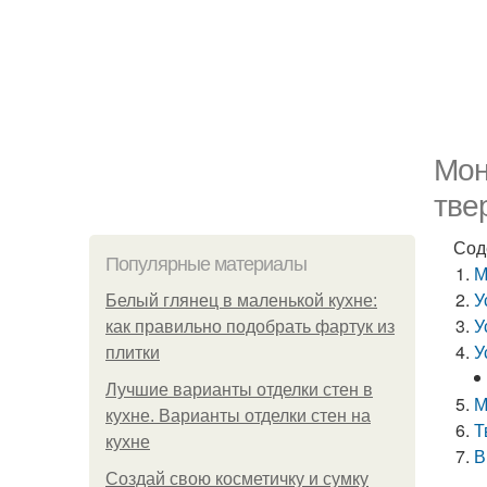
Мон
тве
Сод
Популярные материалы
М
У
Белый глянец в маленькой кухне:
У
как правильно подобрать фартук из
У
плитки
Лучшие варианты отделки стен в
М
кухне. Варианты отделки стен на
Т
кухне
В
Создай свою косметичку и сумку