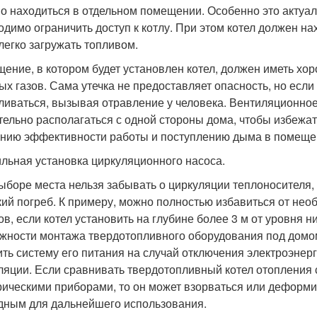
о находиться в отдельном помещении. Особенно это актуал
одимо ограничить доступ к котлу. При этом котел должен на
легко загружать топливом.
ение, в котором будет установлен котел, должен иметь хор
ых газов. Сама утечка не предоставляет опасность, но если 
ливаться, вызывая отравление у человека. Вентиляционное
тельно располагаться с одной стороны дома, чтобы избежа
нию эффективности работы и поступлению дыма в помещен
льная установка циркуляционного насоса.
ыборе места нельзя забывать о циркуляции теплоносителя,
кий погреб. К примеру, можно полностью избавиться от не
ов, если котел установить на глубине более 3 м от уровня 
жности монтажа твердотопливного оборудования под домом
ить систему его питания на случай отключения электроэнерги
ляции. Если сравнивать твердотопливный котел отопления
рическими приборами, то он может взорваться или деформир
дным для дальнейшего использования.