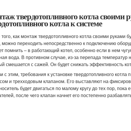
таж твердотопливного котла своими 
рдотопливного котла к системе
 того, как монтаж твердотопливного котла своими руками б
, можно переходить непосредственно к подключению оборуд
ет помнить – в работающий котел, особенно если в нем чуг
ная вода. В противном случае, из-за перепада температур н
ый смешается с сажей. Он будет снижать эффективность котл
зи с этим, требования к установке твердотопливного котла
сом и трехходовым клапаном. Его выставляют на фиксирова
носитель будет двигаться по малому кругу до тех пор, пока 
ателей, после чего клапан начнет его постепенно разбавлят