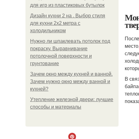
для игр из пластиковых бутылок
Мон
Дизайн кухни 2 на . Выбор стиля
тве
для кухни 2х2 метра с
холодильником
После
Нужно ли шпаклевать потолок под
место
покраску. Выравнивание
следу
потолочной поверхности и
холод
грунтование
котор
Зачем окно между кухней и ванной.
В свя
Зачем нужно окно между ванной и
байпа
кухней?
тепло
Утепление железной двери: лучшие
показ
способы и материалы