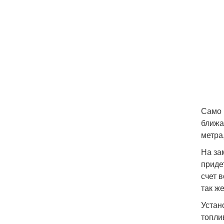
Само 
ближа
метра
На за
приде
счет 
так ж
Устан
топли