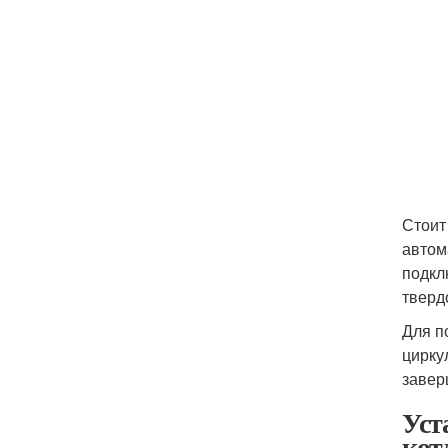
Стоит
автом
подкл
тверд
Для п
цирку
завер
Уст
кот