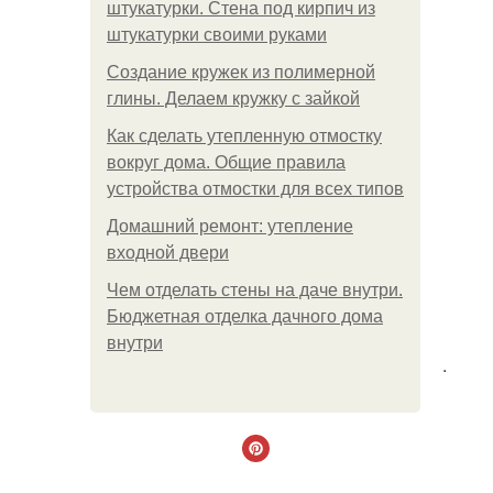
штукатурки. Стена под кирпич из
штукатурки своими руками
Создание кружек из полимерной
глины. Делаем кружку с зайкой
Как сделать утепленную отмостку
вокруг дома. Общие правила
устройства отмостки для всех типов
Домашний ремонт: утепление
входной двери
Чем отделать стены на даче внутри.
Бюджетная отделка дачного дома
внутри
.