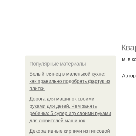
Ква
м, в к
Популярные материалы
Белый глянец в маленькой кухне:
Автоp
как правильно подобрать фартук из
плитки
Дорога для машинок своими
руками для детей. Чем занять
ребенка: 5 супер игр своими руками
для любителей машинок
Декоративные кирпичи из гипсовой