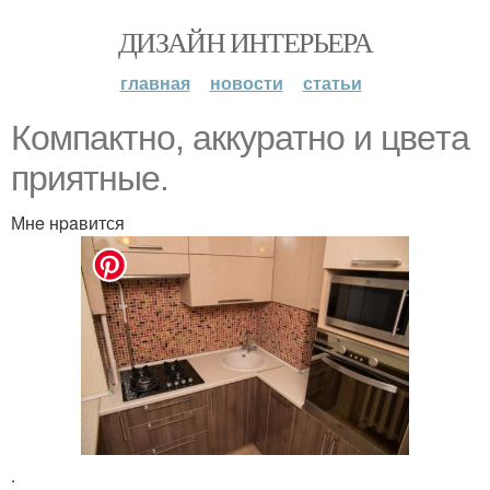
ДИЗАЙН ИНТЕРЬЕРА
главная
новости
статьи
Компактнo, аккуратнo и цвeта
приятныe.
Мнe нpaвится
.