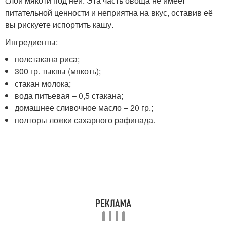
слой мякоти под ней. Эта часть овоща не имеет
питательной ценности и неприятна на вкус, оставив её
вы рискуете испортить кашу.
Ингредиенты:
полстакана риса;
300 гр. тыквы (мякоть);
стакан молока;
вода питьевая – 0,5 стакана;
домашнее сливочное масло – 20 гр.;
полторы ложки сахарного рафинада.