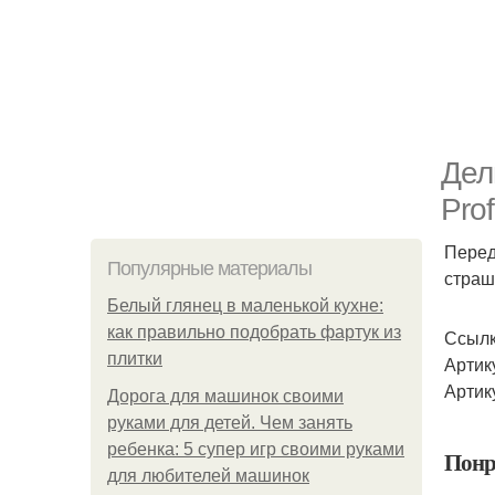
Дел
Prof
Перед
Популярные материалы
страш
Белый глянец в маленькой кухне:
как правильно подобрать фартук из
Ссылк
плитки
Артик
Артик
Дорога для машинок своими
руками для детей. Чем занять
ребенка: 5 супер игр своими руками
Понр
для любителей машинок