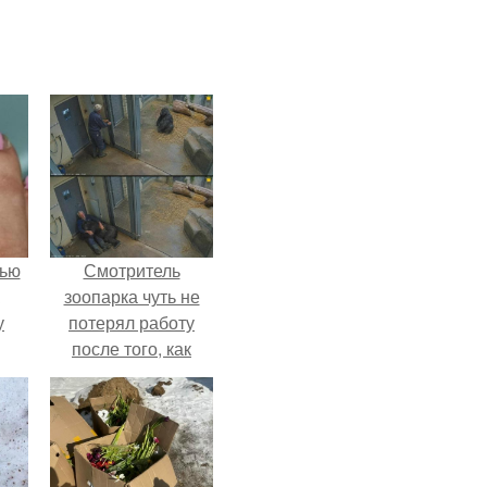
лью
Смотритель
зоопарка чуть не
у
потерял работу
после того, как
камеры заметили,
как он ночью
пробирается в
вольер к горилле.