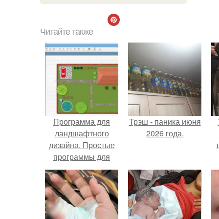
Читайте также
Программа для
Трэш - паника июня
ландшафтного
2026 года.
дизайна. Простые
программы для
планировки и
проектирования
х
участка
п