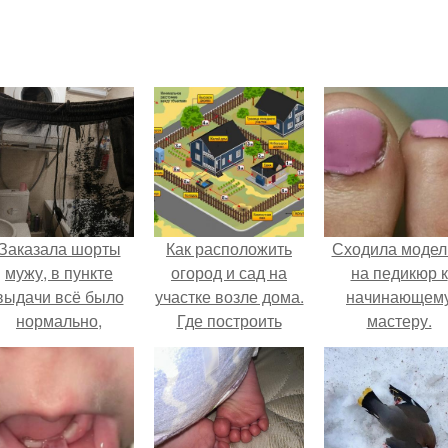
Заказала шорты
Как расположить
Сходила моде
мужу, в пункте
огород и сад на
на педикюр к
выдачи всё было
участке возле дома.
начинающем
нормально,
Где построить
мастеру.
примерил все
жилой дом
орошо, ничего не
редвещало беды.