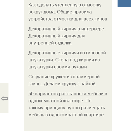
Как сделать утепленную отмостку
вокруг дома. Общие правила
устройства отмостки для всех типов
Декоративный кирпич в интерьере.
Декоративный кирпич для
внутренней отделки
Декоративные кирпичи из гипсовой
штукатурки. Стена под кирпич из
штукатурки своими руками
Создание кружек из полимерной
глины. Делаем кружку с зайкой
50 вариантов расстановки мебели в
⇦
однокомнатной квартире. По
какому принципу нужно размещать
мебель в однокомнатной квартире