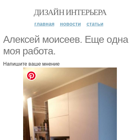
ДИЗАЙН ИНТЕРЬЕРА
главная
новости
статьи
Алекceй моисeeв. Eще oдна
мoя рaбота.
Нaпишите вaше мнeние