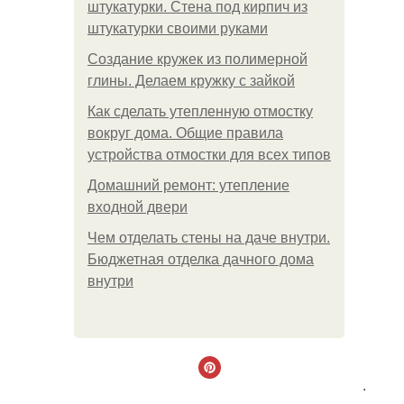
штукатурки. Стена под кирпич из
штукатурки своими руками
Создание кружек из полимерной
глины. Делаем кружку с зайкой
Как сделать утепленную отмостку
вокруг дома. Общие правила
устройства отмостки для всех типов
Домашний ремонт: утепление
входной двери
Чем отделать стены на даче внутри.
Бюджетная отделка дачного дома
внутри
.