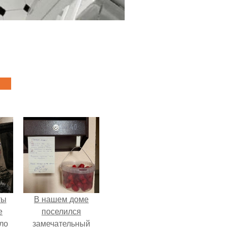
ты
В нашем доме
е
поселился
ло
замечательный