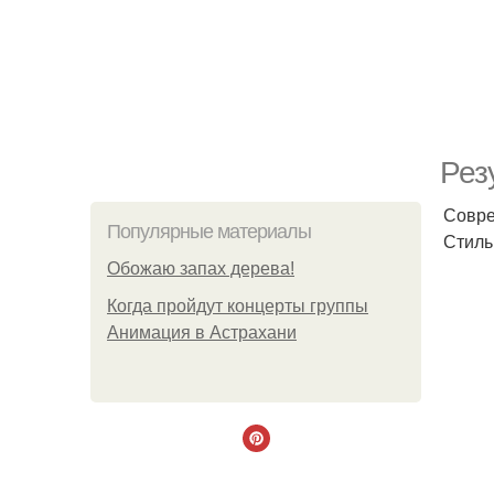
Рез
Совре
Популярные материалы
Стиль
Обожaю зaпах деpева!
Когда пройдут концерты группы
Анимация в Астрахани