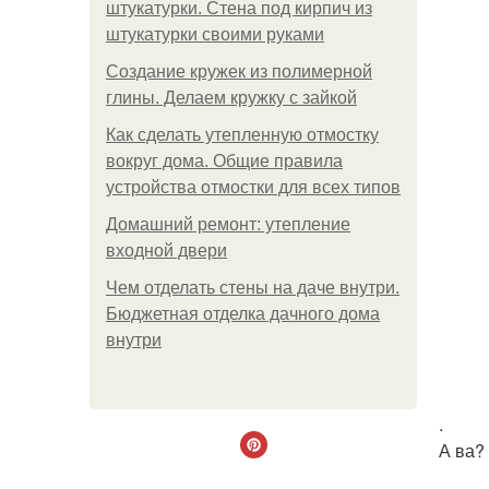
штукатурки. Стена под кирпич из
штукатурки своими руками
Создание кружек из полимерной
глины. Делаем кружку с зайкой
Как сделать утепленную отмостку
вокруг дома. Общие правила
устройства отмостки для всех типов
Домашний ремонт: утепление
входной двери
Чем отделать стены на даче внутри.
Бюджетная отделка дачного дома
внутри
.
А ва?