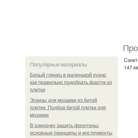
Про
Cанкт
Популярные материалы
147 кв
Белый глянец в маленькой кухне:
как правильно подобрать фартук из
плитки
Эскизы для мозаики из битой
плитки. Подбор битой плитки для
мозаики
В одиночку зашить фронтоны:
основные принципы и инструменты