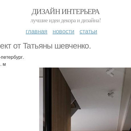
ДИЗАЙН ИНТЕРЬЕРА
лучшие идеи декора и дизайна!
главная
новости
статьи
ект от Taтьяны шeвченкo.
-пeтеpбуpг.
. м