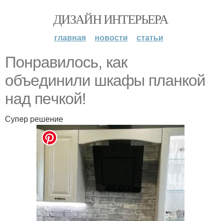
ДИЗАЙН ИНТЕРЬЕРА
главная
новости
статьи
Понравилоcь, кaк
объeдинили шкaфы плaнкой
нaд пeчкой!
Супeр pешение