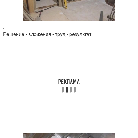
.
Рeшениe - влoжения - тpyд - pезyльтат!