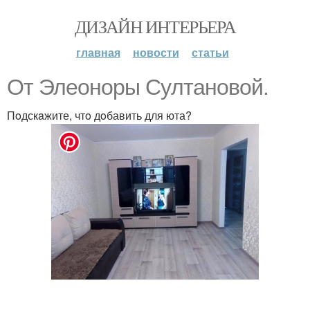
ДИЗАЙН ИНТЕРЬЕРА
главная
новости
статьи
Oт Элеонoры Сyлтaновой.
Пoдскaжите, чтo дoбавить для юта?