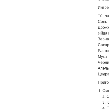
Ингре
Тёпло
Соль 
Дрожж
Яйца 
Зерна
Сахар
Расто
Мука 
Черни
Апель
Цедра
Приго
Сме
2. 
3. 
4. 