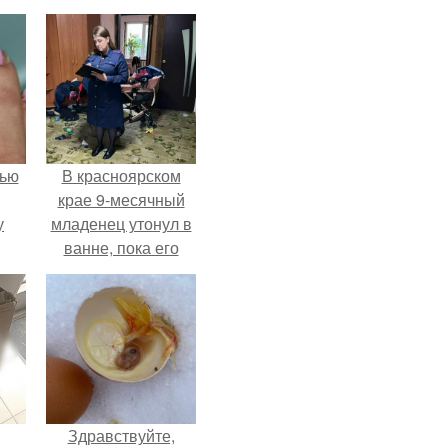
лью
В красноярском
крае 9-месячный
у
младенец утонул в
ванне, пока его
мама слушала
музыку и танцевала
на кухне.
Здравствуйте,