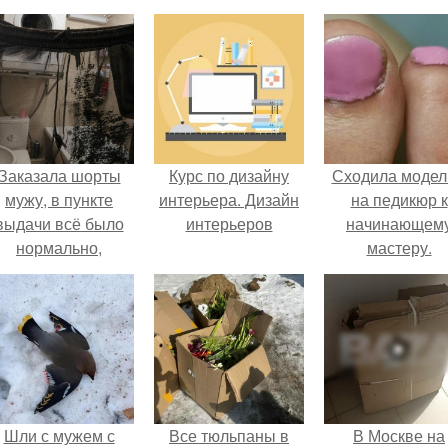
Заказала шорты
Курс по дизайну
Сходила моде
мужу, в пункте
интерьера. Дизайн
на педикюр к
выдачи всё было
интерьеров
начинающем
нормально,
мастеру.
примерил все
орошо, ничего не
редвещало беды.
Шли с мужем с
Все тюльпаны в
В Москве на