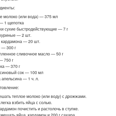
диенты:
е молоко (или вода) — 375 мл
— 1 щепотка
и сухие быстродействующие — 7 г
куриные — 2 шт.
 кардамона — 20 шт.
 — 300 г
пленное сливочное масло — 50 г
— 750 г
ка — 370 г
синовый сок — 100 мл
 апельсина — 1 ч. л.
товление:
шать теплое молоко (или воду) с дрожжами.
Слегка взбить яйца с солью.
Кардамон почистить и растолочь в ступке.
Смешать яйца, кардамон и 200 г сахара.