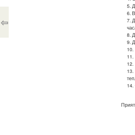
5. 
6. 
⇦
7. 
час
8. 
9. 
10.
11.
12.
13.
теп
14.
Прият