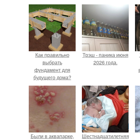
Как правильно
Трэш - паника июня
выбрать
2026 года.
фундамент для
будущего дома?
х
п
Были в аквапарке,
Шестнадцатилетняя