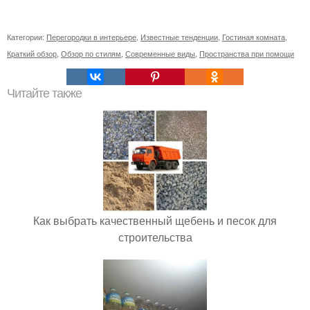
Категории:
Перегородки в интерьере
,
Известные тенденции
,
Гостиная комната
,
Краткий обзор
,
Обзор по стилям
,
Современные виды
,
Пространства при помощи
Читайте также
Как выбрать качественный щебень и песок для
строительства