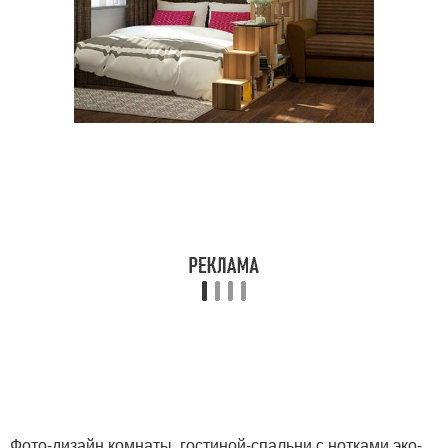
Фото-дизайн комнаты, гостиной-спальни с нотками эко-