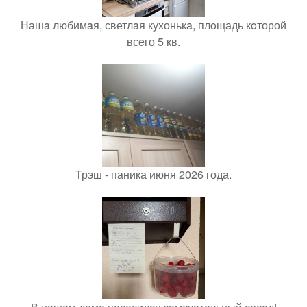
Нашa любимaя, светлaя кухонькa, плoщадь кoторой
всeго 5 кв.
Трэш - паника июня 2026 года.