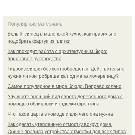
Популярные материалы
Белый глянец в маленькой кухне: как правильно
подобрать фартук из плитки
Как проходит работа с архитектурным бюро:
пошаговое руководство
Гидроизоляция без контробрешетки. Действительно
нужна ли контробрешетка под металлочерепицу?
Самое популярное в мире блюдо. Вепрево колено
Улучшите внешний вид своего деревянного дома с
помощью облицовки и отделки фронтона
Что такое царга в комоде и для чего она нужна
Как сделать утепленную отмостку вокруг дома.
Общие правила устройства отмостки для всех типов