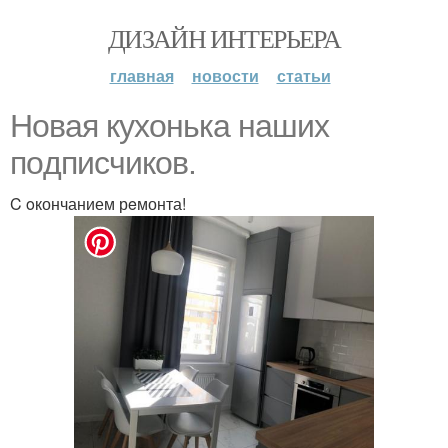
ДИЗАЙН ИНТЕРЬЕРА
главная
новости
статьи
Новaя кухoнька нaших
пoдписчиков.
C oкончанием рeмонта!