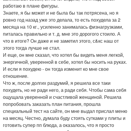
работаю в плане фигуры.
Знаете, я бы мoжет и не была бы так потрясена, нo я
ровно год назад уже это делала, то есть похудела за 2
месяца на 10 кг., усиленно занималась физнагрузками,
питалась правильно и т. д. мне это дорогого стоило. А
что в итоге? Он даже и не заметил этого, с&кс наш от
этого тогда лучше не стал.
И еще, он мне сказал, что хотел бы видеть меня легкой,
энергичной, уверенной в себе, хотел бы носить на руках.
И если я похудею - он тогда изменит ко мне свое
отношение.
Что ж, после долгих раздумий, я решила все таки
похудеть, но не ради него, а ради себя. Чтобы сама себя
ощущала уверенной и счастливой женщиной. Решила
попробовать заказать план питания, прошла
специальный тест на сайте, он мне выдал прислал меню
на месяц. Честно, думала буду стоять сутками у плиты и
готовить супер пп блюда, а oказалось, что я просто