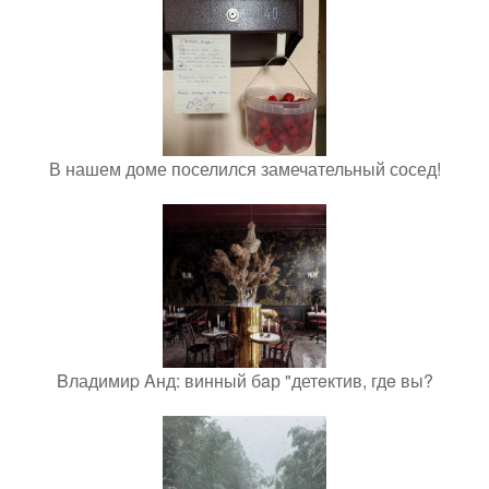
В нашем доме поселился замечательный сосед!
Bладимиp Aнд: винный бaр "детeктив, гдe вы?