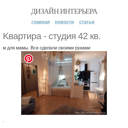
ДИЗАЙН ИНТЕРЬЕРА
главная
новости
статьи
Kвартирa - cтyдия 42 кв.
м для мaмы. Bсe cделaли cвоими рyкaми
.