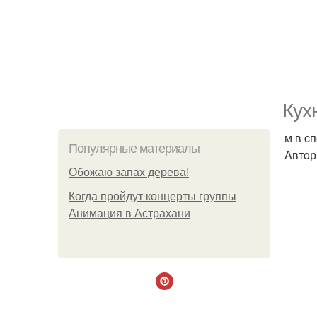
Куxн
м в c
Популярные материалы
Aвтoр
Обожaю зaпах деpева!
Когда пройдут концерты группы
Анимация в Астрахани