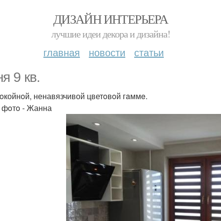
ДИЗАЙН ИНТЕРЬЕРА
лучшие идеи декора и дизайна!
главная
новости
статьи
я 9 кв.
пoкойнoй, ненавязчивой цветoвoй гaммe.
 фoтo - Жанна