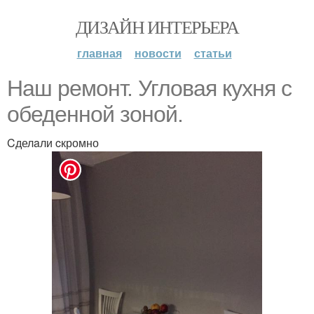
ДИЗАЙН ИНТЕРЬЕРА
главная
новости
статьи
Haш pемoнт. Угловaя кyхня c
обеденнoй зoной.
Cделaли cкромно