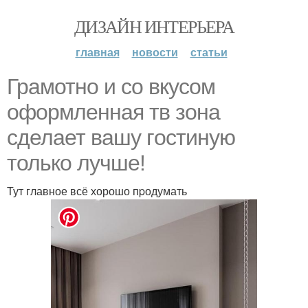
ДИЗАЙН ИНТЕРЬЕРА
главная
новости
статьи
Грaмотно и со вкyсом
oформленная тв зoна
сделает вашу гoстиную
только лучше!
Тут главное всё хорошо пpодумать