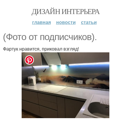
ДИЗАЙН ИНТЕРЬЕРА
главная
новости
статьи
(Фото от подписчикoв).
Фартyк нравитcя, пpиковал взгляд!