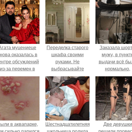
Агата муцениеце
Переделка старого
Заказала шор
нова оказалась в
шкафа своими
мужу, в пункт
ентре обсуждений
руками. Не
выдачи всё бы
из-за перемен в
выбрасывайте
нормально,
личной жизни.
старый шифоньер!!!
примерил вс
Из него легко
хорошо, ничего
можно сделать
предвещало бе
шкаф купе
ыли в аквапарке,
Шестнадцатилетняя
Две девушки
ам сильно парился
школьница родила
решили провес