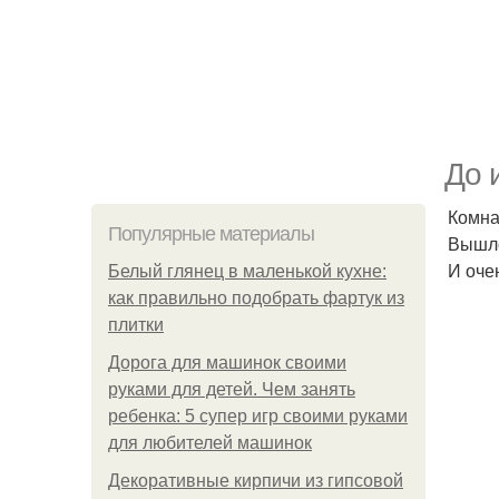
До 
Комна
Популярные материалы
Вышло
И оче
Белый глянец в маленькой кухне:
как правильно подобрать фартук из
плитки
Дорога для машинок своими
руками для детей. Чем занять
ребенка: 5 супер игр своими руками
для любителей машинок
Декоративные кирпичи из гипсовой