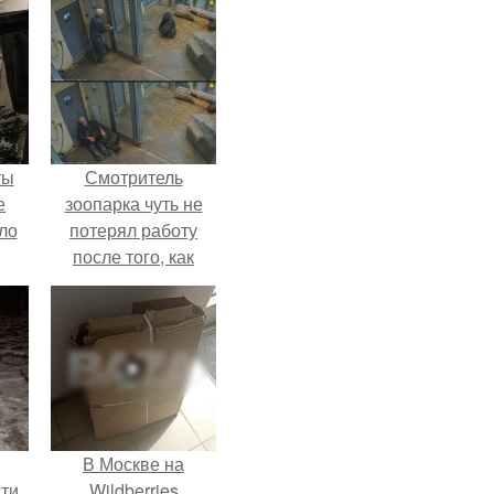
ты
Смотритель
е
зоопарка чуть не
ло
потерял работу
после того, как
е
камеры заметили,
 не
как он ночью
ды.
пробирается в
вольер к горилле.
В Москве на
ти
Wildberries