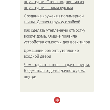
штукатурки. Стена под кирпич из
штукатурки своими руками
Создание кружек из полимерной
глины. Делаем кружку с зайкой
Как сделать утепленную отмостку
вокруг дома. Общие правила
устройства отмостки для всех типов
Домашний ремонт: утепление
входной двери
Чем отделать стены на даче внутри.
Бюджетная отделка дачного дома
внутри