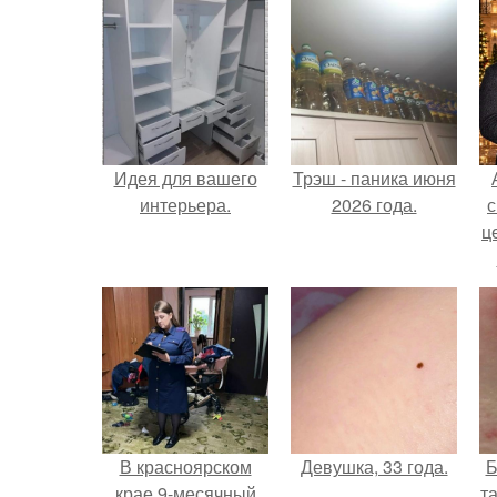
Идея для вашего
Трэш - паника июня
интерьера.
2026 года.
с
ц
В красноярском
Девушка, 33 года.
Б
крае 9-месячный
т