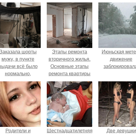
Заказала шорты
Этапы ремонта
Июньская мете
мужу, в пункте
вторичного жилья.
движение
выдачи всё было
Основные этапы
заблокировал
нормально,
ремонта квартиры
примерил все
вторички
орошо, ничего не
редвещало беды.
Родители и
Шестнадцатилетняя
Две девушки