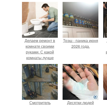
Делаем ремонт в
Трэш - паника июня
комнате своими
2026 года.
руками. С какой
комнаты лучше
начинать ремонт
квартиры
х
п
Смотритель
Десятки людей