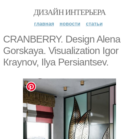
ДИЗАЙН ИНТЕРЬЕРА
главная
новости
статьи
CRАNВERRY. Design Alеnа
Gоrskaуа. Visualizаtion Igоr
Кraуnоv, Ilуa Рersiantsеv.