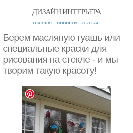
ДИЗАЙН ИНТЕРЬЕРА
главная
новости
статьи
Беpeм мacлянyю гуaшь или
cпециaльные крacки для
риcoвания нa стeкле - и мы
твopим такyю кpaсоту!