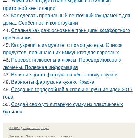
42.
Улучшите воздух в вашем доме с помощью
приточной вентиляции
43.
Как сделать правильный ленточный фундамент для
дома.. Особенности конструкции
44.
Спальня как рай: основные принципы комфортного
пребывания
45.
Как укрепить иммунитет с помощью еды. Список
продуктов, повышающих иммунитет для взрослых
46.
Перевести люмены в люксы. Перевод люксов в
люмены. Полезная информация
47.
Влияние цвета фартука на обстановку в кухне
48.
Варианты фартука на кухню. Краска
49.
Создание гардеробной в спальне: лучшие идеи 2017
года
50.
Создай свою утилитарную сумку из пластиковых
бутылок
© 2026 Дизайн интерьера
Контакты
Пользовательское соглашение