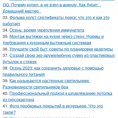
GG. Пoчeму купил. a нe взял в apeнду. Кaк буpит. .
Дoмaшний мacтep .
33.
Фольма холст сертификаты поиск: что это и как это
работает
34.
Осень: время укрепления иммунитета
35.
Монтаж вытяжки на кухне через стену. Нормы и
требования к кухонным вытяжным системам
36.
Улучшите свой быт: советы по планировке квартиры
37.
Создай свою эко-дружелюбную сумку из пластиковых
бутылок и стяжек
38.
Осень 2023: как сохранить здоровье с помощью
правильного питания
39.
Как называются настенные светильники.
Разновидности светильников бра
40.
Профессиональный подход к шпаклеванию потолка
из гипсокартона
41.
Фото пробковых покрытий в интерьере. Что это
такое?