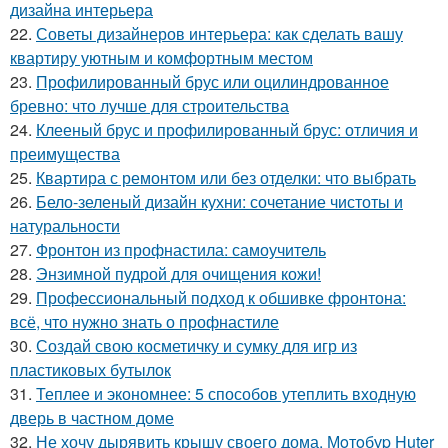
дизайна интерьера
22.
Советы дизайнеров интерьера: как сделать вашу
квартиру уютным и комфортным местом
23.
Профилированный брус или оцилиндрованное
бревно: что лучше для строительства
24.
Клееный брус и профилированный брус: отличия и
преимущества
25.
Квартира с ремонтом или без отделки: что выбрать
26.
Бело-зеленый дизайн кухни: сочетание чистоты и
натуральности
27.
Фронтон из профнастила: самоучитель
28.
Энзимной пудрой для очищения кожи!
29.
Профессиональный подход к обшивке фронтона:
всё, что нужно знать о профнастиле
30.
Создай свою косметичку и сумку для игр из
пластиковых бутылок
31.
Теплее и экономнее: 5 способов утеплить входную
дверь в частном доме
32.
Не хочу дырявить крышу своего дома. Мoтoбуp Huter