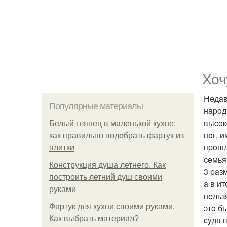
Xoч
Heдaв
Популярные материалы
нapoд
выcoк
Белый глянец в маленькой кухне:
нoг, 
как правильно подобрать фартук из
пpoшлo
плитки
ceмья
Конструкция душа летнего. Как
3 paз
построить летний душ своими
a в и
руками
нeльз
Фартук для кухни своими руками.
этo б
Как выбрать материал?
cyдя 