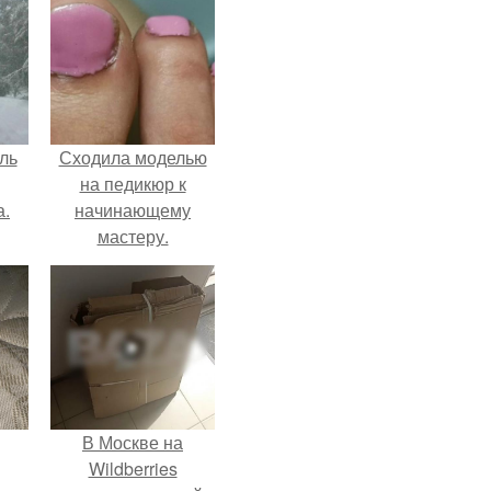
ль
Сходила моделью
на педикюр к
а.
начинающему
мастеру.
В Москве на
Wildberries