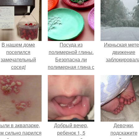
В нашем доме
Посуда из
Июньская мете
поселился
полимерной глины.
движение
замечательный
Безопасна ли
заблокировал
сосед!
полимерная глина с
пищевыми
продуктами?
ыли в аквапарке,
Добрый вечер,
Девочки,
ам сильно парился
ребенок 1, 5
подскажите