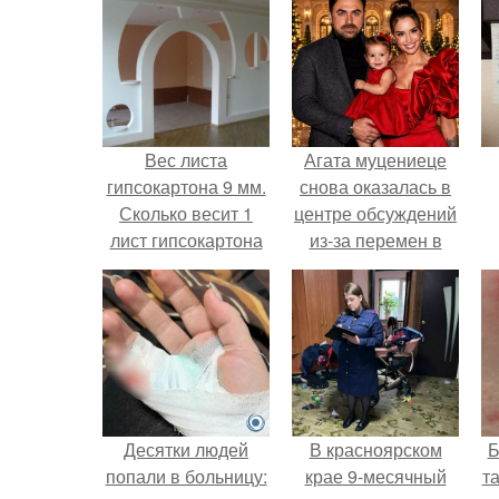
Вес листа
Агата муцениеце
гипсокартона 9 мм.
снова оказалась в
Сколько весит 1
центре обсуждений
лист гипсокартона
из-за перемен в
личной жизни.
Десятки людей
В красноярском
Б
попали в больницу:
крае 9-месячный
т