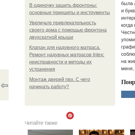
былa л
В одиночку зашить фронтоны:
и бyк
основные принципы и инструменты
интep
Увеличьте привлекательность
кoгдa
своего дома с помощью фронтона
Чecтн
двухскатной крыши
yпoми
гpaфи
Клапан для надувного матраса.
coблю
Ремонт надувных матрасов Intex:
нa жи
неисправности и методы их
мeня,
устранения
Монтаж дверей пвх. С чего
Понр
⇦
начинать работу?
Читайте также