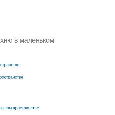
ухню в маленьком
остранстве
пространстве
ольшом пространстве