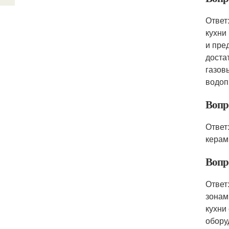
Ответ
кухни
и пре
доста
газов
водоп
Вопр
Ответ
керам
Вопр
Ответ
зонам
кухни
обору