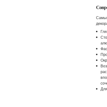
Совр
Самый
декор
Гля
Сто
алю
Фас
Про
Окр
Воз
рас
впо
соч
Для