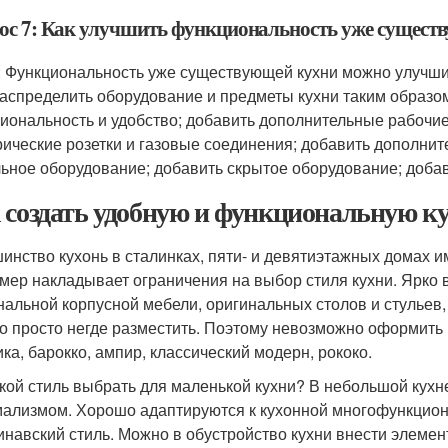
ос 7: Как улучшить функциональность уже сущест
: Функциональность уже существующей кухни можно улучши
аспределить оборудование и предметы кухни таким образо
иональность и удобство; добавить дополнительные рабочи
рические розетки и газовые соединения; добавить дополни
ьное оборудование; добавить скрытое оборудование; доба
 создать удобную и функциональную к
инство кухонь в сталинках, пяти- и девятиэтажных домах им
змер накладывает ограничения на выбор стиля кухни. Ярко
нальной корпусной мебели, оригинальных столов и стульев,
то просто негде разместить. Поэтому невозможно оформить 
ика, барокко, ампир, классический модерн, рококо.
акой стиль выбрать для маленькой кухни? В небольшой кухн
ализмом. Хорошо адаптируются к кухонной многофункциона
инавский стиль. Можно в обустройство кухни внести элемент