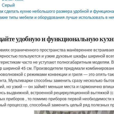
Серый
ак сделать кухню небольшого размера удобной и функцион
акие типы мебели и оборудования лучше использовать в н
дайте удобную и функциональную кухн
овиях ограниченного пространства манёвреннее встраивае
ярностью пользуются и узкие духовые шкафы шириной всего
теристикам часто не уступают полногабаритным моделям. 
р шириной 45 см. Производители придумали комбинированн
роволновкой с режимами конвекции и гриля — это опять-так
нта. Мультиварки способны заменить сразу несколько быт
ий, но узкий — он займёт меньше места и гармонично впиш
ись выдвижной, встроенной рециркуляционной вытяжкой (с 
ых приборов , то помимо приборов первой необходимости
ный процессор, способный заменить целый ряд полезных п