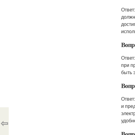
Ответ
должн
дости
испол
Вопр
Ответ
при п
быть 
Вопр
Ответ
и пре
элект
⇦
удобн
Вопр