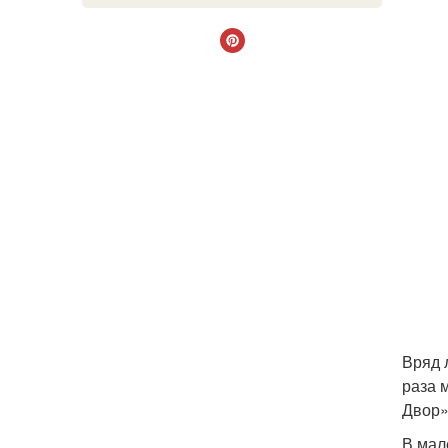
Вряд 
раза 
Двор
В мал