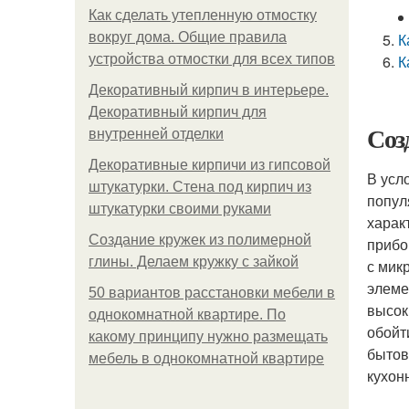
Как сделать утепленную отмостку
вокруг дома. Общие правила
К
устройства отмостки для всех типов
К
Декоративный кирпич в интерьере.
Декоративный кирпич для
Соз
внутренней отделки
Декоративные кирпичи из гипсовой
В усл
штукатурки. Стена под кирпич из
попул
штукатурки своими руками
харак
Создание кружек из полимерной
прибо
глины. Делаем кружку с зайкой
с мик
элеме
50 вариантов расстановки мебели в
высок
однокомнатной квартире. По
обойт
какому принципу нужно размещать
бытов
мебель в однокомнатной квартире
кухон