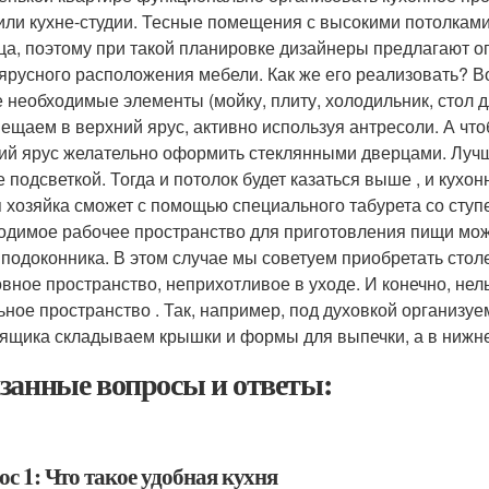
или кухне-студии. Тесные помещения с высокими потолка
ца, поэтому при такой планировке дизайнеры предлагают 
ярусного расположения мебели. Как же его реализовать? В
 необходимые элементы (мойку, плиту, холодильник, стол д
ещаем в верхний ярус, активно используя антресоли. А ч
ий ярус желательно оформить стеклянными дверцами. Лу
е подсветкой. Тогда и потолок будет казаться выше , и кухо
 хозяйка сможет с помощью специального табурета со ступ
одимое рабочее пространство для приготовления пищи мож
 подоконника. В этом случае мы советуем приобретать стол
вное пространство, неприхотливое в уходе. И конечно, не
ьное пространство . Так, например, под духовкой организ
 ящика складываем крышки и формы для выпечки, а в нижн
занные вопросы и ответы:
с 1: Что такое удобная кухня