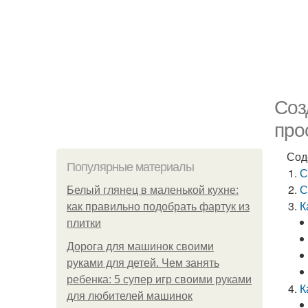
Соз
про
Сод
Популярные материалы
С
С
Белый глянец в маленькой кухне:
К
как правильно подобрать фартук из
плитки
Дорога для машинок своими
руками для детей. Чем занять
ребенка: 5 супер игр своими руками
К
для любителей машинок