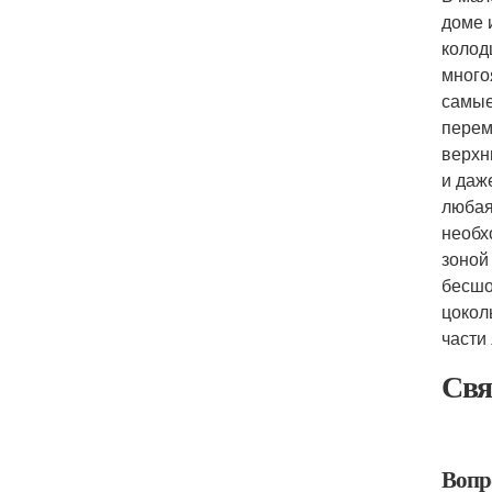
доме 
колод
много
самые
перем
верхн
и даж
любая
необх
зоной
бесшо
цокол
части
Свя
Вопро