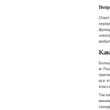
Вопр
Ответ
перер
функц
элект
мобил
Как
Больш
м. Ра
ориги
все э
класс
Так к
миним
сканд