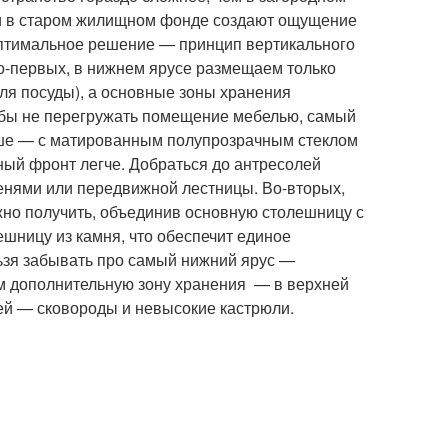
ми в старом жилищном фонде создают ощущение
оптимальное решение — принцип вертикального
о-первых, в нижнем ярусе размещаем только
ля посуды), а основные зоны хранения
тобы не перегружать помещение мебелью, самый
чше — с матированным полупрозрачным стеклом
нный фронт легче. Добраться до антресолей
енями или передвижной лестницы. Во-вторых,
но получить, объединив основную столешницу с
ешницу из камня, что обеспечит единое
льзя забывать про самый нижний ярус —
уем дополнительную зону хранения — в верхней
ей — сковороды и невысокие кастрюли.