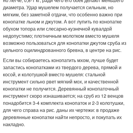
но легче, 0,8-1 кг, ради чего его боек делают меньшего
диаметра. Удар мушелем получается сильным, но
мягким, без заметной отдачи, что особенно важно при
конопатке льном и джутом. А вот лупить по конопатке
обухом топора или слесарно-кузнечной кувалдой
недопустимо; плотничным молотком вместо мушеля
возможно пользоваться для конопатки джутом сруба из
цельного оцилиндрованного бревна, в центре на рис.
Если вы собираетесь конопатить мхом, лучше будет
запастись конопатками из твердого дерева, прямой и
косой, и колотушкой вместо мушеля: стальной
инструмент сильно рвет мягкий мох, и качественной
конопатки не получится. Деревянный конопаточный
инструмент скоро изнашивается; на сруб из 12 венцов
понадобится 3-4 комплекта конопаток и 2-3 колотушки,
для чего справа на рис. даны их чертежи: в продаже
деревянные конопатки найти непросто, и покупать их
накладно.