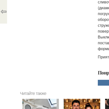
сливо
(диам
⇦
погру
оборо
струж
повер
Выклю
поста
формы
Прият
Понр
Читайте также