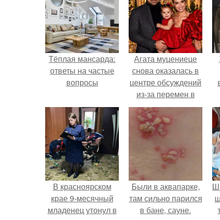
Тёплая мансарда:
Агата муцениеце
ответы на частые
снова оказалась в
вопросы
центре обсуждений
из-за перемен в
личной жизни.
х
п
В красноярском
Были в аквапарке,
Ш
крае 9-месячный
там сильно парился
ш
младенец утонул в
в бане, сауне.