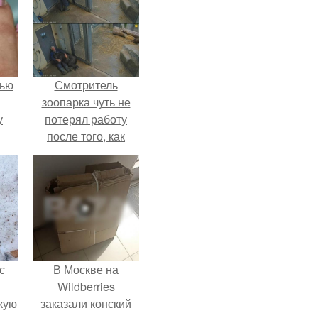
лью
Смотритель
зоопарка чуть не
у
потерял работу
после того, как
камеры заметили,
как он ночью
пробирается в
вольер к горилле.
с
В Москве на
Wildberries
кую
заказали конский