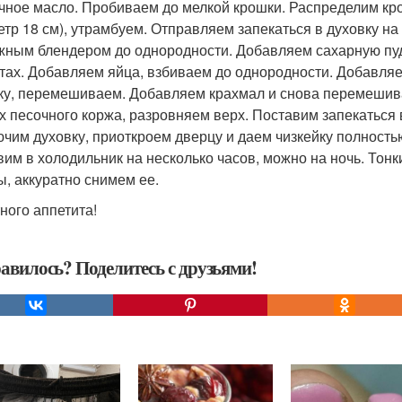
чное масло. Пробиваем до мелкой крошки. Распределим кр
етр 18 см), утрамбуем. Отправляем запекаться в духовку на
жным блендером до однородности. Добавляем сахарную пуд
тах. Добавляем яйца, взбиваем до однородности. Добавляе
ку, перемешиваем. Добавляем крахмал и снова перемеши
х песочного коржа, разровняем верх. Поставим запекаться в
чим духовку, приоткроем дверцу и даем чизкейку полность
вим в холодильник на несколько часов, можно на ночь. То
, аккуратно снимем ее.
ного аппетита!
авилось? Поделитесь с друзьями!