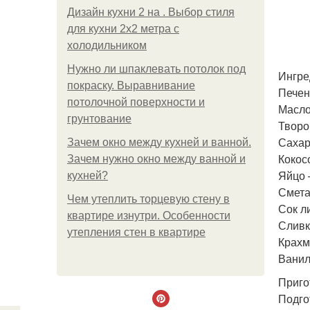
Дизайн кухни 2 на . Выбор стиля
для кухни 2х2 метра с
холодильником
Нужно ли шпаклевать потолок под
Ингре
покраску. Выравнивание
Печен
потолочной поверхности и
Масло
грунтование
Творо
Сахар
Зачем окно между кухней и ванной.
Кокос
Зачем нужно окно между ванной и
Яйцо 
кухней?
Смета
Чем утеплить торцевую стену в
Сок л
квартире изнутри. Особенности
Сливк
утепления стен в квартире
Крахм
Ванил
Приго
Подго