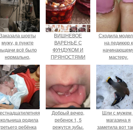
Заказала шорты
ВИШНЕВОЕ
Сходила моде
мужу, в пункте
ВАРЕНЬЕ С
на педикюр к
выдачи всё было
ФУНДУКОМ И
начинающем
нормально,
ПРЯНОСТЯМИ
мастеру.
примерил все
орошо, ничего не
редвещало беды.
естнадцатилетняя
Добрый вечер,
Шли с мужем 
кольница родила
ребенок 1, 5
магазина я
третьего ребёнка
режутся зубы.
заметила вот та