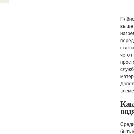
Плёно
выше 
нагре
перед
стяжк
чего 
прост
служб
матер
Допол
элеме
Как
вод
Среди
быть 