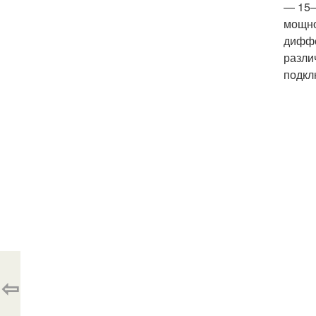
— 15–
мощно
диффе
разли
подкл
⇦