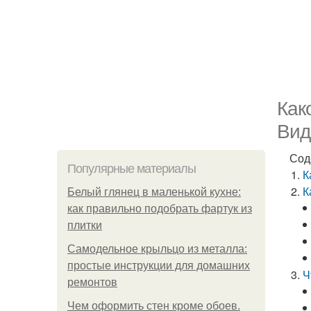
Как
Вид
Сод
Популярные материалы
К
К
Белый глянец в маленькой кухне:
как правильно подобрать фартук из
плитки
Самодельное крыльцо из металла:
простые инструкции для домашних
Ч
ремонтов
Чем оформить стен кроме обоев.