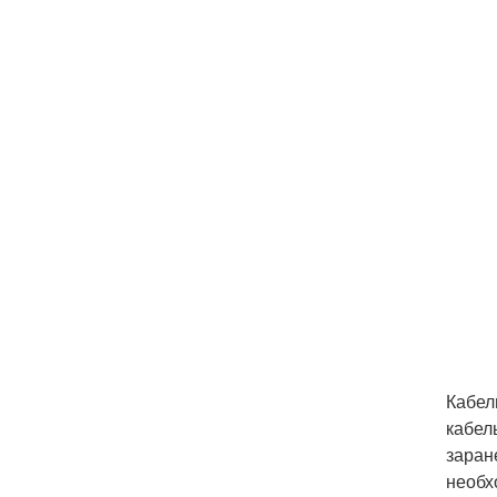
Кабел
кабел
заран
необх