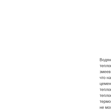
Водян
тепло
змеев
что н
цемен
тепло
тепло
термо
не мо