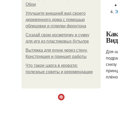
Обои
Э
Улучшите внешний вид своего
деревянного дома с помощью
облицовки и отделки фронтона
Как
Создай свою косметичку и сумку
Вид
для игр из пластиковых бутылок
Вытяжка для кухни через стену.
Для н
Конструкция и принцип работы
подра
снизу
Что такое царга в кровати:
принц
полезные советы и рекомендации
плёно