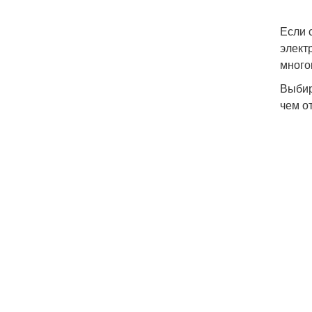
Если 
элект
много
Выбир
чем о