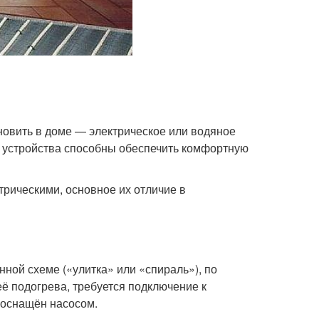
новить в доме — электрическое или водяное
а устройства способны обеспечить комфортную
рическими, основное их отличие в
ной схеме («улитка» или «спираль»), по
её подогрева, требуется подключение к
 оснащён насосом.