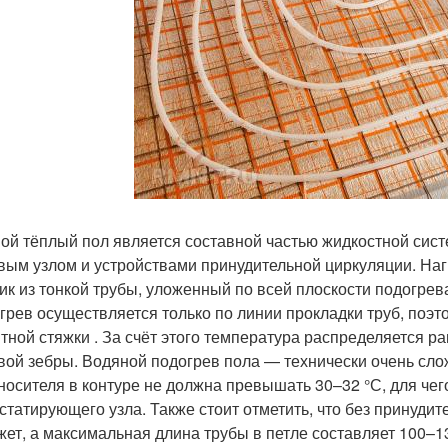
ой тёплый пол является составной частью жидкостной сист
вым узлом и устройствами принудительной циркуляции. На
ик из тонкой трубы, уложенный по всей плоскости подогрев
агрев осуществляется только по линии прокладки труб, поэ
тной стяжки . За счёт этого температура распределяется 
вой зебры. Водяной подогрев пола — технически очень сло
носителя в контуре не должна превышать 30–32 °С, для чег
статирующего узла. Также стоит отметить, что без принуди
жет, а максимальная длина трубы в петле составляет 100–1