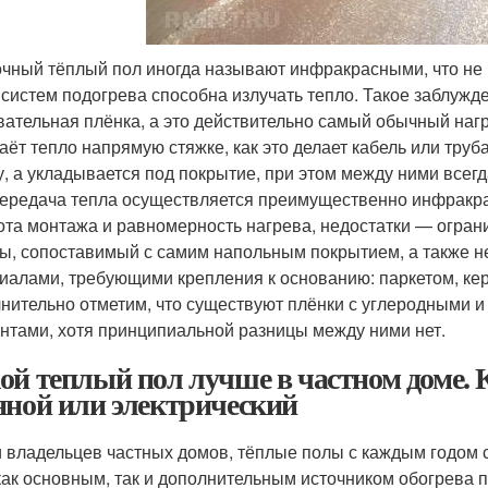
чный тёплый пол иногда называют инфракрасными, что не 
систем подогрева способна излучать тепло. Такое заблужде
вательная плёнка, а это действительно самый обычный наг
аёт тепло напрямую стяжке, как это делает кабель или труб
у, а укладывается под покрытие, при этом между ними всег
передача тепла осуществляется преимущественно инфракра
ота монтажа и равномерность нагрева, недостатки — огран
ы, сопоставимый с самим напольным покрытием, а также не
иалами, требующими крепления к основанию: паркетом, ке
нительно отметим, что существуют плёнки с углеродными 
нтами, хотя принципиальной разницы между ними нет.
ой теплый пол лучше в частном доме.
яной или электрический
 владельцев частных домов, тёплые полы с каждым годом 
как основным, так и дополнительным источником обогрева 