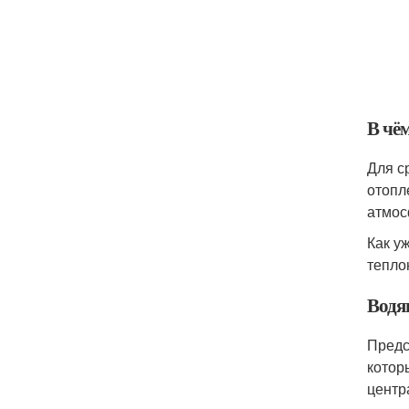
В чём
Для с
отопл
атмос
Как у
тепло
Водя
Предс
котор
центр