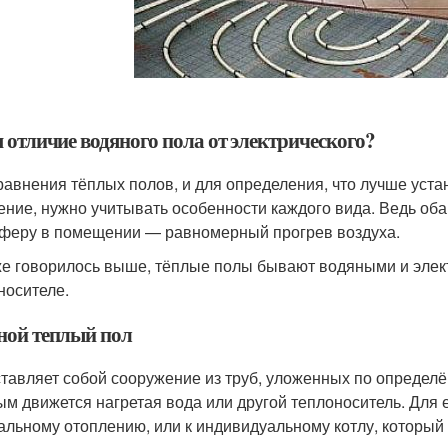
 отличие водяного пола от электрического?
равнения тёплых полов, и для определения, что лучше уста
ение, нужно учитывать особенности каждого вида. Ведь об
феру в помещении — равномерный прогрев воздуха.
же говорилось выше, тёплые полы бывают водяными и элект
носителе.
ной теплый пол
тавляет собой сооружение из труб, уложенных по определён
ым движется нагретая вода или другой теплоноситель. Для 
альному отоплению, или к индивидуальному котлу, который