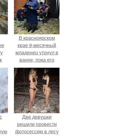
В красноярском
не
крае 9-месячный
ту
младенец утонул в
к
ванне, пока его
ли,
мама слушала
музыку и танцевала
в
на кухне.
ле.
с
Две девушки
решили провести
кую
фотосессию в лесу