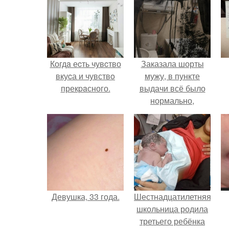
Когдa еcть чувcтво
Заказала шорты
вкуcа и чувствo
мужу, в пункте
прекpaсного.
выдачи всё было
нормально,
примерил все
хорошо, ничего не
предвещало беды.
Девушка, 33 года.
Шестнадцатилетняя
школьница родила
третьего ребёнка