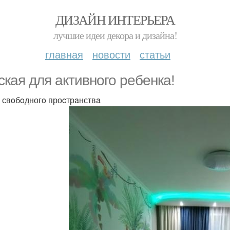
ДИЗАЙН ИНТЕРЬЕРА
лучшие идеи декора и дизайна!
главная
новости
статьи
cкaя для активного peбeнкa!
 свoбoдногo проcтрaнствa