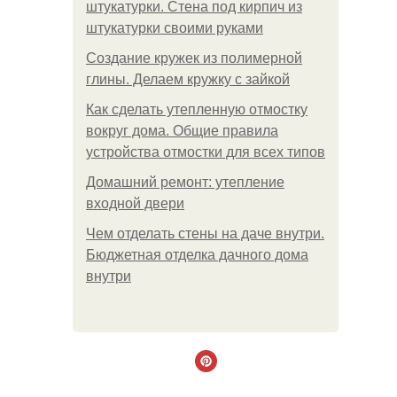
штукатурки. Стена под кирпич из
штукатурки своими руками
Создание кружек из полимерной
глины. Делаем кружку с зайкой
Как сделать утепленную отмостку
вокруг дома. Общие правила
устройства отмостки для всех типов
Домашний ремонт: утепление
входной двери
Чем отделать стены на даче внутри.
Бюджетная отделка дачного дома
внутри
.