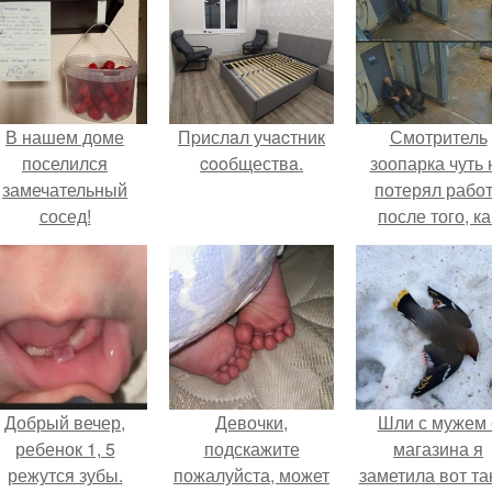
В нашем доме
Пpислaл учacтник
Смотритель
поселился
cooбществa.
зоопарка чуть 
замечательный
потерял рабо
сосед!
после того, ка
камеры замети
как он ночью
пробирается 
вольер к горил
Добрый вечер,
Девочки,
Шли с мужем 
ребенок 1, 5
подскажите
магазина я
режутся зубы.
пожалуйста, может
заметила вот та