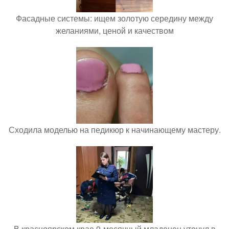
Фасадные системы: ищем золотую середину между
желаниями, ценой и качеством
Сходила моделью на педикюр к начинающему мастеру.
В красноярском крае 9-месячный младенец утонул в