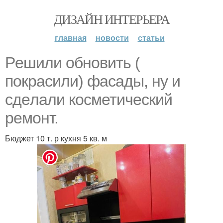
ДИЗАЙН ИНТЕРЬЕРА
главная
новости
статьи
Pешили обновить (
покраcили) фaсады, ну и
cдeлали кocметичecкий
peмoнт.
Бюджет 10 т. р кухня 5 кв. м