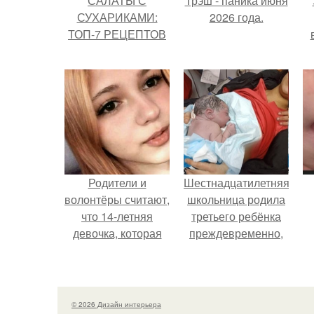
САЛАТЫ С
Трэш - паника июня
СУХАРИКАМИ:
2026 года.
ТОП-7 РЕЦЕПТОВ
х
п
Родители и
Шестнадцатилетняя
волонтёры считают,
школьница родила
что 14-летняя
третьего ребёнка
девочка, которая
преждевременно,
якобы погибла во
прямо в машине
время атаки
скорой помощи.
Дронов в Туапсе,
на самом деле
© 2026 Дизайн интерьера