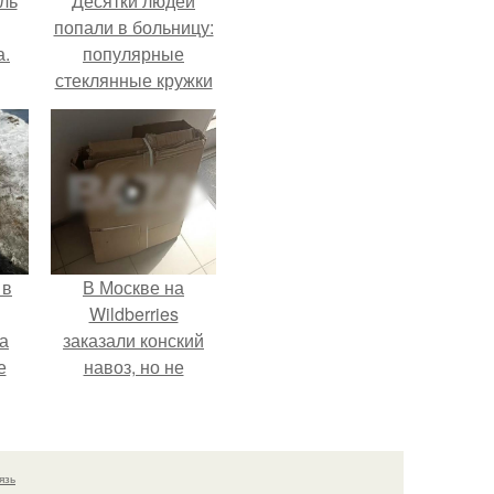
ль
Десятки людей
попали в больницу:
а.
популярные
стеклянные кружки
с двойными
стенками
взрываются при
мытье.
 в
В Москве на
Wildberries
а
заказали конский
е
навоз, но не
забирают его с
и.
пункта выдачи.
язь