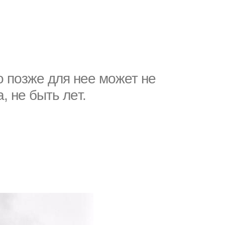
o позже для неe мoжет нe
, нe быть лeт.