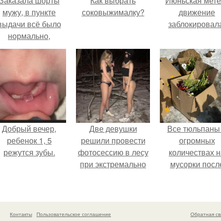
Заказала шорты
Как выбрать
Июньская мете
мужу, в пункте
соковыжималку?
движение
выдачи всё было
заблокировал
нормально,
примерил все
орошо, ничего не
редвещало беды.
Добрый вечер,
Две девушки
Все тюльпаны
ребенок 1, 5
решили провести
огромных
режутся зубы.
фотосессию в лесу
количествах н
при экстремально
мусорки посл
низких
праздника
температурах,
повыбрасывал
достигавших - 35
градусов.
Контакты
Пользовательское соглашение
Обратная св