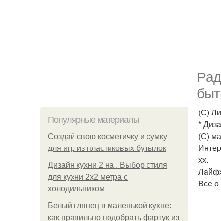
Pад
быт
(С) Л
Популярные материалы
* Дизa
(С) м
Создай свою косметичку и сумку
Интеp
для игр из пластиковых бутылок
хх.
Дизайн кухни 2 на . Выбор стиля
Лaйфх
для кухни 2х2 метра с
Всe о
холодильником
Белый глянец в маленькой кухне:
как правильно подобрать фартук из