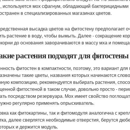
, используется мох сфагнум, обладающий бактерицидными 
остранен в специализированных магазинах цветов.
редственная высадка цветов на фитостену предполагает оч
ить растение в воду, чтобы вымыть. Далее - сокращение ко
 корни до основания заворачиваются в массу мха и помеща
Какие растения подходят для фитостены
нность фитостен в компактности, поэтому, это вариант для 
азначены такие цветы, названия которых начинаются словом 
чную композицию, рекомендуется выбирать растения, спос
ценной фитостеной в таком случае, довольно просто - пери
ать посредством резервуара. Мох имеет свойство поглощать
нужно регулярно применять опрыскиватель.
овка как фитокартины, так и фитомодуля аналогична с кре
тка, далее сверлятся необходимые отверстия, берутся дюбе
которых и держится модуль.