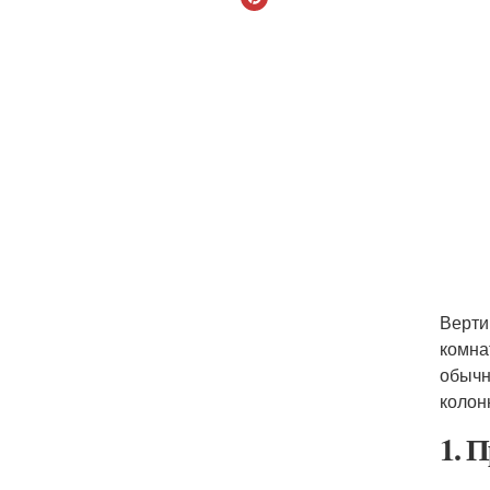
Верти
комна
обычн
колон
1. 