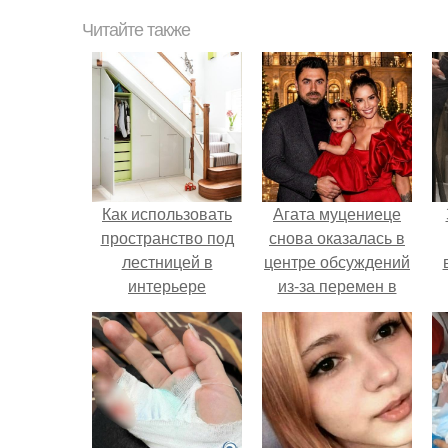
Читайте также
Как использовать
Агата муцениеце
пространство под
снова оказалась в
лестницей в
центре обсуждений
интерьере
из-за перемен в
личной жизни.
х
п