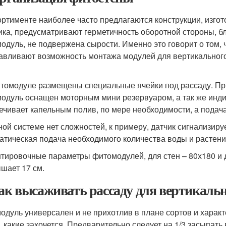
ортименте наиболее часто предлагаются конструкции, изго
ика, предусматривают герметичность оборотной стороны, бл
одуль, не подвержена сырости. Именно это говорит о том, ч
авливают возможность монтажа модулей для вертикального
томодуле размещены специальные ячейки под рассаду. При
одуль оснащен моторным мини резервуаром, а так же инди
ечивает капельным полив, по мере необходимости, а подач
ной системе нет сложностей, к примеру, датчик сигнализиру
атическая подача необходимого количества воды и растени
тировочные параметры фитомодулей, для стен – 80х180 и д
шает 17 см.
Как высаживать рассаду для вертикальн
одуль универсален и не прихотлив в плане сортов и характ
, какие захочется. Предварительно следует на 1/3 засыпать 