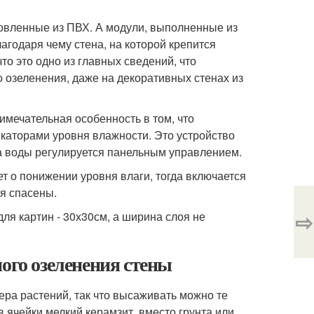
товленные из ПВХ. А модули, выполненные из
агодаря чему стена, на которой крепится
то это одно из главных сведений, что
 озеленения, даже на декоративных стенах из
мечательная особенность в том, что
каторами уровня влажности. Это устройство
а воды регулируется панельным управлением.
ет о понижении уровня влаги, тогда включается
я спасены.
⇨
ля картин - 30х30см, а ширина слоя не
ого озеленения стены
ера растений, так что высаживать можно те
в ячейки мелкий керамзит, вместо грунта или