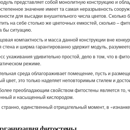
одуль представляет собой монолитную конструкцию и обла
степенное значение имеет та самая неразрывность соору
хности для высадки внушительного числа цветов. Сколько 
тить на себе столько же цветочных емкостей, сколько – фи
а бы ситуацию.
цовая компактность и масса данной конструкции вне конкур
я стена и ширма гарантированно удержит модуль, разумеется
сс ухаживания удивительно простой, дело в том, что в фит
атическом режиме.
тельная среда облагораживает помещение, пусть и размеще
ый цвет, это только наделяет неповторимым стилем и досто
более преобладающим свойством фитостены является то, чт
нный и насыщенный кислородом.
и странно, единственный отрицательный момент, в «изнанке 
Организация фитостены