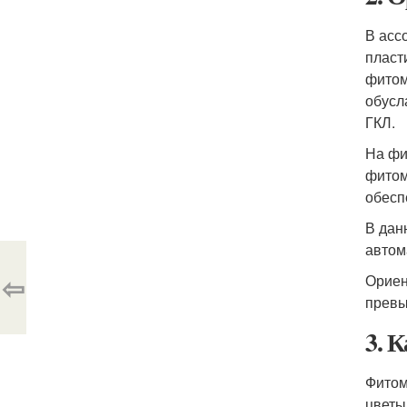
В асс
пласт
фитом
обусл
ГКЛ.
На фи
фитом
обесп
В дан
автом
⇦
Ориен
превы
3. 
Фитом
цветы