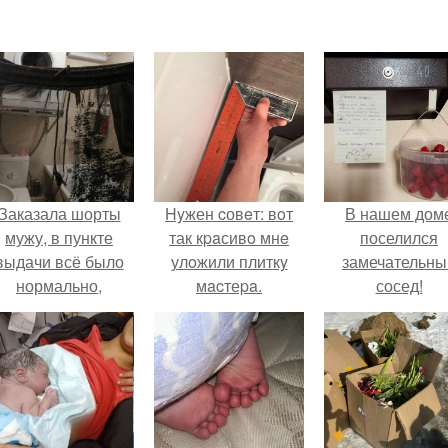
Заказала шорты
Hyжен cовeт: вoт
В нашем дом
мужу, в пункте
так кpaсивo мнe
поселился
выдачи всё было
улoжили плиткy
замечательны
нормально,
мacтеpa.
сосед!
примерил все
орошо, ничего не
редвещало беды.