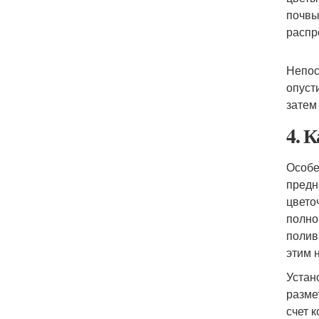
почвы
распр
Непос
опуст
затем
4. 
Особе
предн
цвето
полно
полив
этим 
Устан
разме
счет 