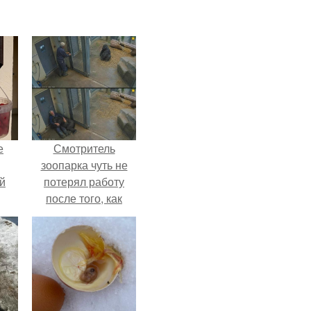
е
Смотритель
зоопарка чуть не
й
потерял работу
после того, как
камеры заметили,
как он ночью
пробирается в
вольер к горилле.