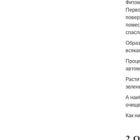
Фитом
Перво
повер
помес
спасл
Образ
всяка
Проце
автом
Расти
зелен
А наи
очище
Как н
2. 