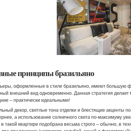
вные принципы бразильяно
ьеры, оформленные в стиле бразильяно, имеют большую ф
ный внешний вид одновременно. Данная стратегия делает
дние – практически идеальными!
льный декор, светлые тона отделки и блестящие акценты п
орнее, а использование солнечного света по-максимуму уве
 в такой квартире подобрана весьма строго – обычно, в те
и два-три похожих (например, голубой, синий и фиолетовый)