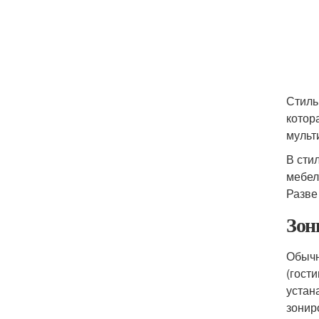
Стиль
котор
мульт
В сти
мебел
Разве
Зон
Обычн
(гост
устан
зонир