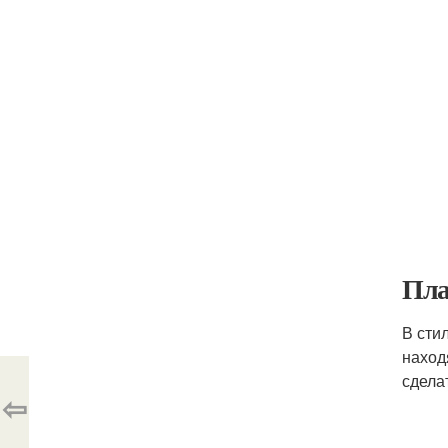
Пла
В сти
наход
сдела
⇦