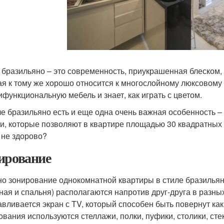
 бразильяно – это современность, приукрашенная блеском, 
ая к тому же хорошо относится к многослойному люксовому
ифункциональную мебель и знает, как играть с цветом.
ле бразильяно есть и еще одна очень важная особенность –
и, которые позволяют в квартире площадью 30 квадратных 
 не здорово?
ирование
о зонирование однокомнатной квартиры в стиле бразильян
иная и спальня) располагаются напротив друг-друга в разны
авливается экран с TV, который способен быть повернут как 
ования используются стеллажи, полки, пуфики, столики, сте