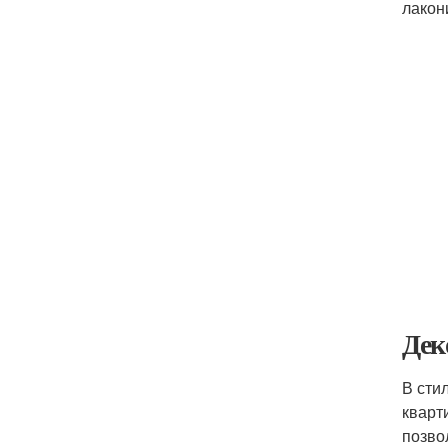
лакон
Дек
В сти
кварт
позво