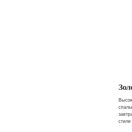
Зол
Высок
спаль
завтр
стиле