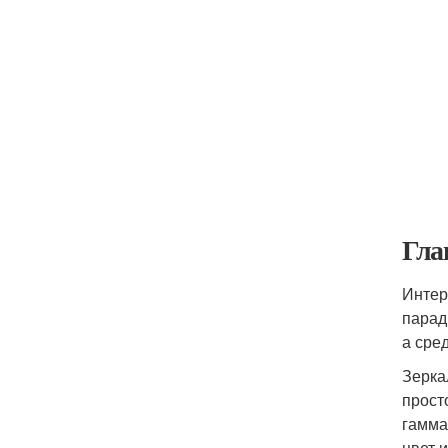
Гла
Интер
парад
а сре
Зерка
прост
гамма
цвет 