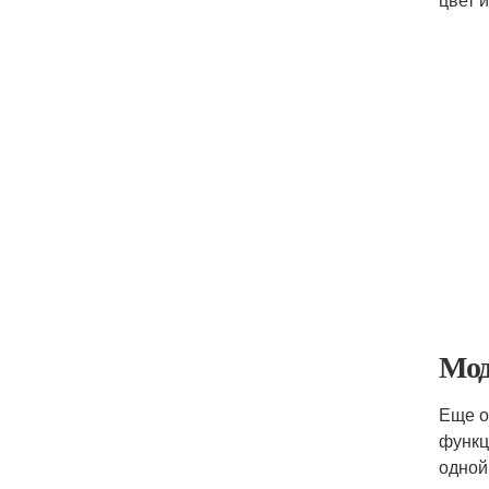
Мод
Еще о
функц
одной