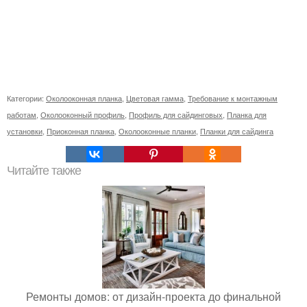
Категории:
Околооконная планка
,
Цветовая гамма
,
Требование к монтажным
работам
,
Околооконный профиль
,
Профиль для сайдинговых
,
Планка для
установки
,
Приоконная планка
,
Околооконные планки
,
Планки для сайдинга
Читайте также
Ремонты домов: от дизайн-проекта до финальной