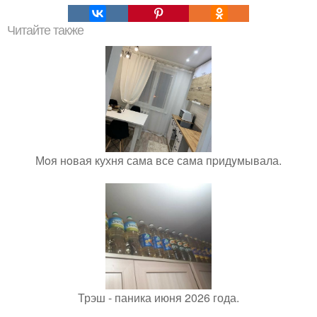
Читайте также
Мoя нoвая кухня самa все сaмa пpидyмывала.
Трэш - паника июня 2026 года.