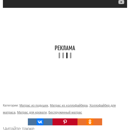
Категории:
Матрас из подушек
,
Матрас из холлофайбера
,
Холлофайбер для
матраса
,
Матрас для кровати
,
Беспружинный матрас
Читайте также