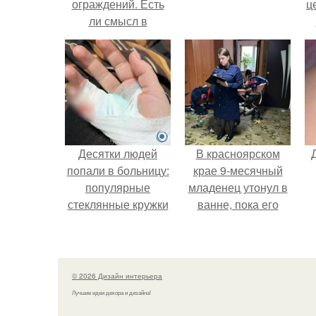
ограждений. Есть
ц
ли смысл в
больших заборах?
Десятки людей
В красноярском
попали в больницу:
крае 9-месячный
популярные
младенец утонул в
стеклянные кружки
ванне, пока его
с двойными
мама слушала
стенками
музыку и танцевала
взрываются при
на кухне.
мытье.
© 2026 Дизайн интерьера
Лучшие идеи декора и дизайна!