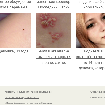
ентре обсуждений
маленький коридор.
выдачи всё бы
из-за перемен в
Последний штрих
нормально,
личной жизни.
примерил вс
хорошо, ничего
предвещало бе
Девушка, 33 года.
Были в аквапарке,
Родители и
там сильно парился
волонтёры счит
в бане, сауне.
что 14-летня
девочка, котор
якобы погибла
время атаки
Дронов в Туапс
на самом дел
Контакты
Пользовательское соглашение
Обратная св
жива.
Политика конфидециальности
Копирование раз
г. Москва, Дербеневский 1-й переулок 5, м. Павелецкая