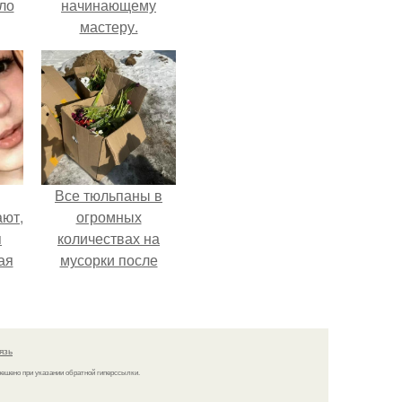
ло
начинающему
мастеру.
е
 не
ды.
Все тюльпаны в
ают,
огромных
я
количествах на
ая
мусорки после
 во
праздника
повыбрасывали.
е,
е
язь
решено при указании обратной гиперссылки.