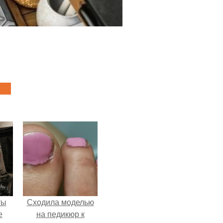
ты
Сходила моделью
е
на педикюр к