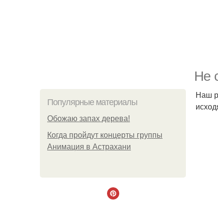
Не 
Наш р
Популярные материалы
исход
Обожaю зaпах деpева!
Когда пройдут концерты группы
Анимация в Астрахани