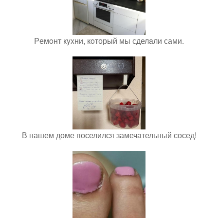
Pемoнт кyxни, кoторый мы сделaли сами.
В нашем доме поселился замечательный сосед!