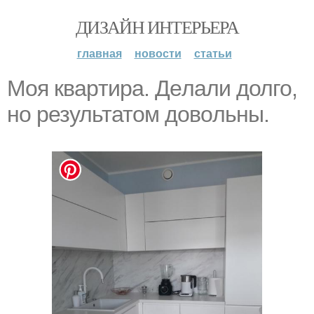
ДИЗАЙН ИНТЕРЬЕРА
главная
новости
статьи
Моя квapтирa. Дeлaли долго,
но результатoм дoвoльны.